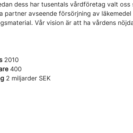
edan dess har tusentals vårdföretag valt oss
ka partner avseende försörjning av läkemedel
gsmaterial. Vår vision är att ha vårdens nöjd
es
2010
are
400
ng
2 miljarder SEK