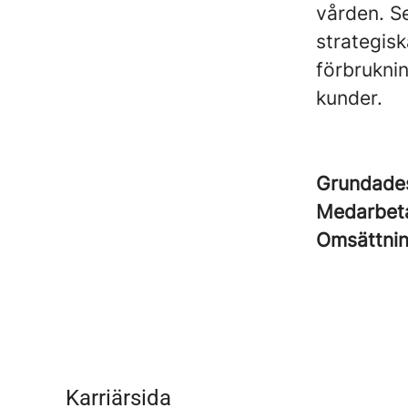
vården. S
strategis
förbruknin
kunder.
Grundad
Medarbet
Omsättni
Karriärsida