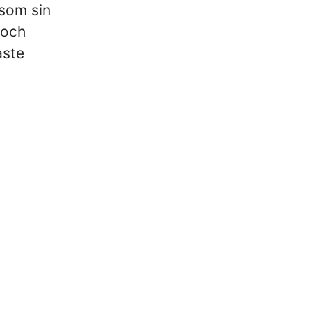
 som sin
 och
aste